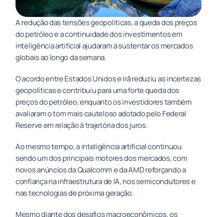
A redução das tensões geopolíticas, a queda dos preços 
do petróleo e a continuidade dos investimentos em 
inteligência artificial ajudaram a sustentar os mercados 
globais ao longo da semana.
O acordo entre Estados Unidos e Irã reduziu as incertezas 
geopolíticas e contribuiu para uma forte queda dos 
preços do petróleo, enquanto os investidores também 
avaliaram o tom mais cauteloso adotado pelo Federal 
Reserve em relação à trajetória dos juros.
Ao mesmo tempo, a inteligência artificial continuou 
sendo um dos principais motores dos mercados, com 
novos anúncios da Qualcomm e da AMD reforçando a 
confiança na infraestrutura de IA, nos semicondutores e 
nas tecnologias de próxima geração.
Mesmo diante dos desafios macroeconômicos, os 