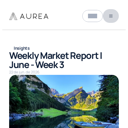
Select Language
A Aurea
Portuguese
Insights
Weekly Market Report | 
June - Week 3
22 de jun. de 2026